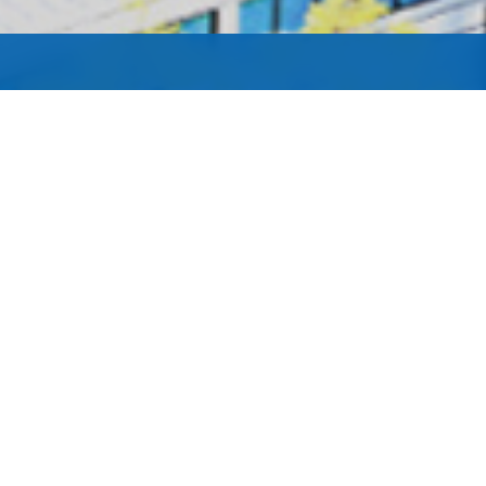
双核斩获施耐德电气“最佳战
走出去，看世界，赢未来
作供应商”大奖
16
09
2025
06
2026