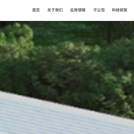
首页
关于我们
应用领域
子公司
科技研发
企业简介
汽车
成都盛帮双核科技有限公司
科技研发
大事记
成都盛帮核盾新材料有限公司
电气
资质荣誉
航空
社会责任
核防护
企业文化
可持续发展