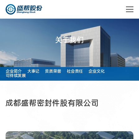
关
于
我
们
企业简介
大事记
资质荣誉
社会责任
企业文化
可持续发展
企业简介
大事记
汽车
电气
成
都
盛
帮
密
封
件
股
有
限
公
司
资质荣誉
社会责任
成都盛帮
成都盛帮
航空
核防护
双核科技
核盾新材
企业文化
可持续发
有限公司
料有限公
展
司
科