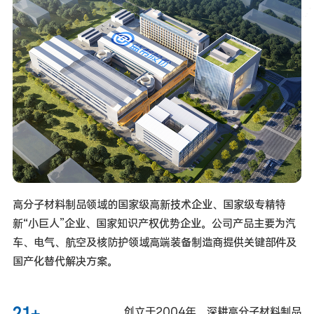
技
研
发
公司新闻
行业报道
联系方
招贤纳
通知公告
式
士
高分子材料制品领域的国家级高新技术企业、国家级专精特
新“小巨人”企业、国家知识产权优势企业。公司产品主要为汽
车、电气、航空及核防护领域高端装备制造商提供关键部件及
国产化替代解决方案。   
21
+
创立于2004年，深耕高分子材料制品