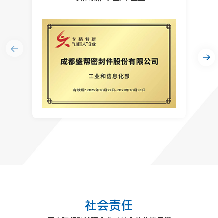
社
会
责
任