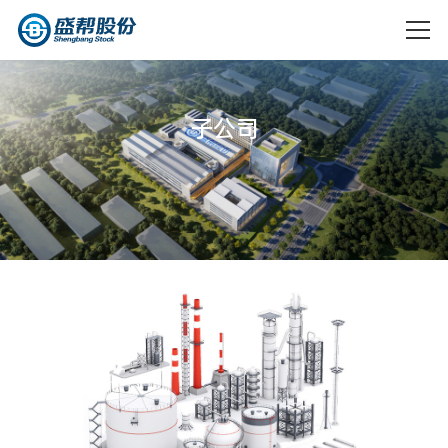
子
公
司
企业简介
大事记
汽车
电气
资质荣誉
社会责任
成都盛帮
成都盛帮
航空
核防护
双核科技
核盾新材
企业文化
可持续发
有限公司
料有限公
展
司
科