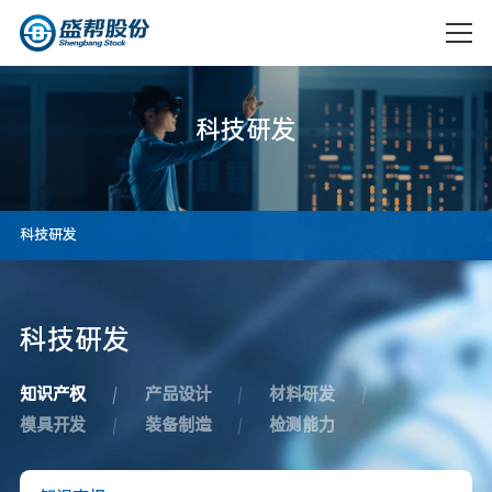
科技研发
科技研发
企业简介
大事记
科
技
研
发
汽车
电气
资质荣誉
社会责任
知识产权
产品设计
材料研发
成都盛帮
成都盛帮
模具开发
装备制造
检测能力
航空
核防护
双核科技
核盾新材
企业文化
可持续发
有限公司
料有限公
展
司
科