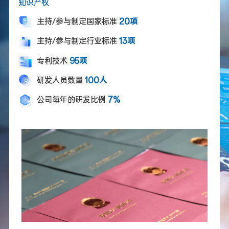
知识产权
技
研
发
主持/参与制定国家标准
20项
主持/参与制定行业标准
13项
公司新闻
行业报道
专利技术
95项
研发人员数量
100人
联系方
招贤纳
通知公告
式
士
公司每年的研发比例
7%