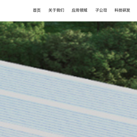
首页
关于我们
应用领域
子公司
科技研发
企业简介
汽车
成都盛帮双核科技有限公司
科技研发
大事记
成都盛帮核盾新材料有限公司
电气
资质荣誉
航空
社会责任
核防护
企业文化
可持续发展